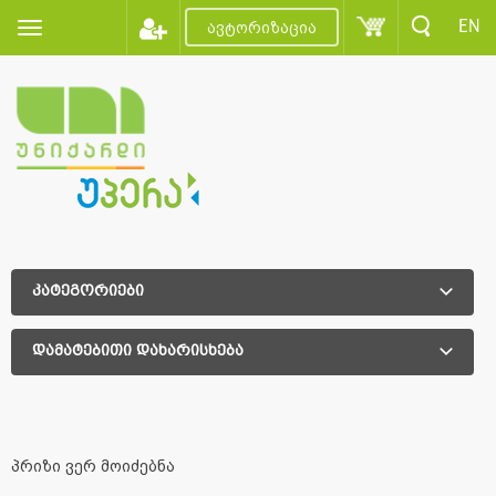
EN
ავტორიზაცია
კატეგორიები
დამატებითი დახარისხება
დამატებითი დახარისხება
პრიზი ვერ მოიძებნა