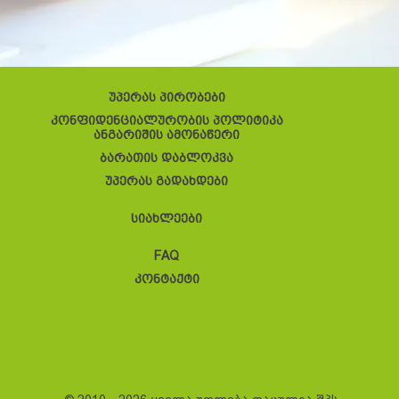
უპერას პირობები
კონფიდენციალურობის პოლიტიკა
ანგარიშის ამონაწერი
ბარათის დაბლოკვა
უპერას გადახდები
სიახლეები
FAQ
კონტაქტი