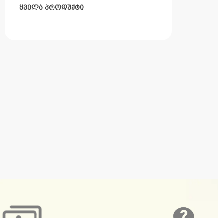
ᲧᲕᲔᲚᲐ ᲞᲠᲝᲓᲣᲥᲢᲘ