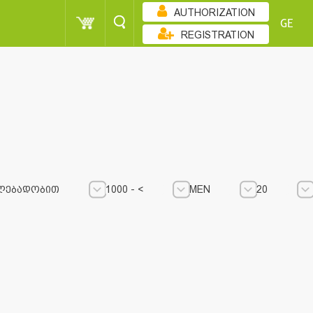
AUTHORIZATION
GE
REGISTRATION
ᲚᲔᲑᲐᲓᲝᲑᲘᲗ
1000 - <
MEN
20
1000 - <
1000 - <
MEN