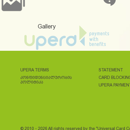
Gallery
UPERA TERMS
STATEMENT
ᲙᲝᲜᲤᲘᲓᲔᲜᲪᲘᲐᲚᲣᲠᲝᲑᲘᲡ
CARD BLOCKIN
ᲞᲝᲚᲘᲢᲘᲙᲐ
UPERA PAYMEN
© 2010 - 2026 All rights reserved by the "Universal Card 