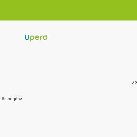
Კ
 მოიძებნა