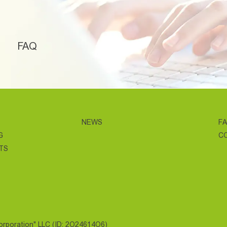
FAQ
NEWS
F
G
C
TS
Corporation" LLC (ID: 2O24614O6)