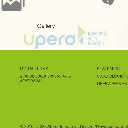
Gallery
UPERA TERMS
STATEMENT
ᲙᲝᲜᲤᲘᲓᲔᲜᲪᲘᲐᲚᲣᲠᲝᲑᲘᲡ
CARD BLOCKIN
ᲞᲝᲚᲘᲢᲘᲙᲐ
UPERA PAYMEN
© 2010 - 2026 All rights reserved by the "Universal Card 