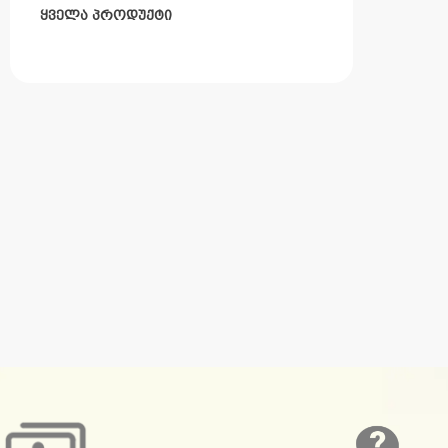
ᲧᲕᲔᲚᲐ ᲞᲠᲝᲓᲣᲥᲢᲘ