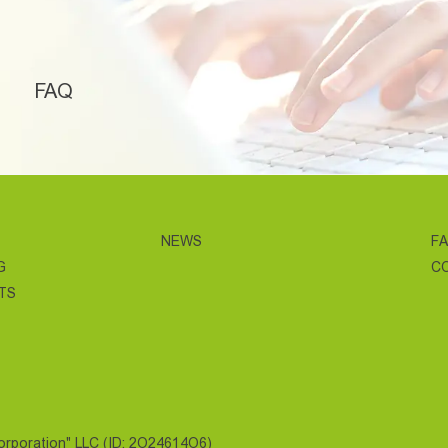
FAQ
NEWS
F
G
C
TS
Corporation" LLC (ID: 2O24614O6)