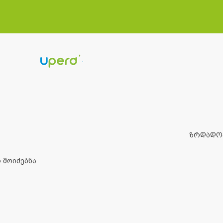
ᲖᲠᲓᲐᲓᲝ
 მოიძებნა