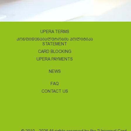
UPERA TERMS
ᲙᲝᲜᲤᲘᲓᲔᲜᲪᲘᲐᲚᲣᲠᲝᲑᲘᲡ ᲞᲝᲚᲘᲢᲘᲙᲐ
STATEMENT
CARD BLOCKING
UPERA PAYMENTS
NEWS
FAQ
CONTACT US