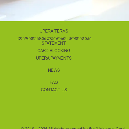
UPERA TERMS
ᲙᲝᲜᲤᲘᲓᲔᲜᲪᲘᲐᲚᲣᲠᲝᲑᲘᲡ ᲞᲝᲚᲘᲢᲘᲙᲐ
STATEMENT
CARD BLOCKING
UPERA PAYMENTS
NEWS
FAQ
CONTACT US