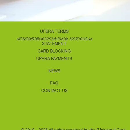
UPERA TERMS
ᲙᲝᲜᲤᲘᲓᲔᲜᲪᲘᲐᲚᲣᲠᲝᲑᲘᲡ ᲞᲝᲚᲘᲢᲘᲙᲐ
STATEMENT
CARD BLOCKING
UPERA PAYMENTS
NEWS
FAQ
CONTACT US