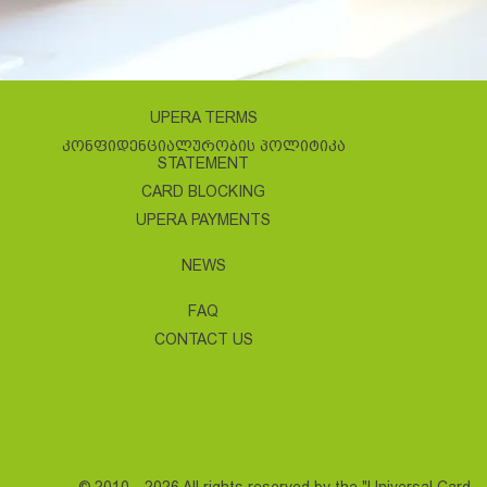
UPERA TERMS
ᲙᲝᲜᲤᲘᲓᲔᲜᲪᲘᲐᲚᲣᲠᲝᲑᲘᲡ ᲞᲝᲚᲘᲢᲘᲙᲐ
STATEMENT
CARD BLOCKING
UPERA PAYMENTS
NEWS
FAQ
CONTACT US