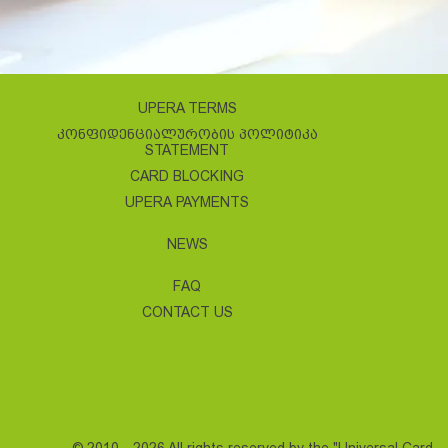
UPERA TERMS
ᲙᲝᲜᲤᲘᲓᲔᲜᲪᲘᲐᲚᲣᲠᲝᲑᲘᲡ ᲞᲝᲚᲘᲢᲘᲙᲐ
STATEMENT
CARD BLOCKING
UPERA PAYMENTS
NEWS
FAQ
CONTACT US