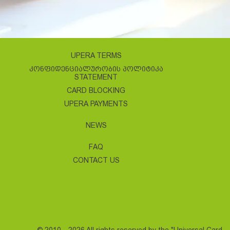
UPERA TERMS
ᲙᲝᲜᲤᲘᲓᲔᲜᲪᲘᲐᲚᲣᲠᲝᲑᲘᲡ ᲞᲝᲚᲘᲢᲘᲙᲐ
STATEMENT
CARD BLOCKING
UPERA PAYMENTS
NEWS
FAQ
CONTACT US