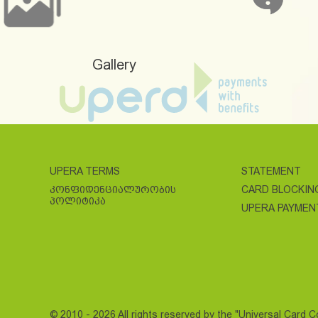
Gallery
UPERA TERMS
STATEMENT
ᲙᲝᲜᲤᲘᲓᲔᲜᲪᲘᲐᲚᲣᲠᲝᲑᲘᲡ
CARD BLOCKIN
ᲞᲝᲚᲘᲢᲘᲙᲐ
UPERA PAYMEN
© 2010 - 2026 All rights reserved by the "Universal Card 