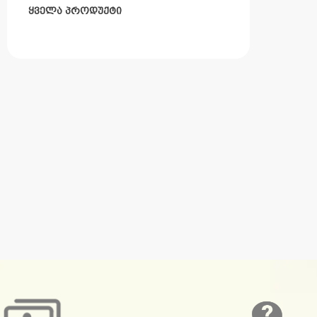
ᲧᲕᲔᲚᲐ ᲞᲠᲝᲓᲣᲥᲢᲘ