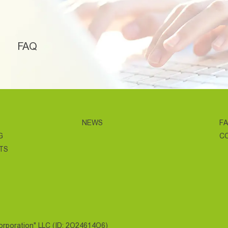
FAQ
NEWS
F
G
C
TS
Corporation" LLC (ID: 2O24614O6)