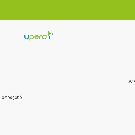
ᲙᲚ
 მოიძებნა