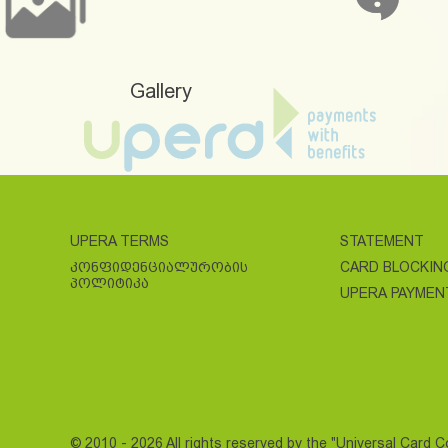
Gallery
UPERA TERMS
STATEMENT
ᲙᲝᲜᲤᲘᲓᲔᲜᲪᲘᲐᲚᲣᲠᲝᲑᲘᲡ
CARD BLOCKIN
ᲞᲝᲚᲘᲢᲘᲙᲐ
UPERA PAYMEN
© 2010 - 2026 All rights reserved by the "Universal Card 