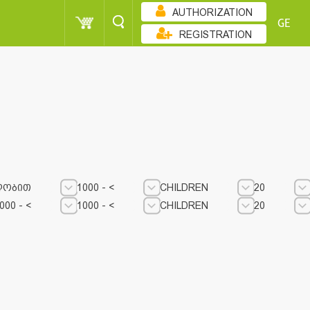
AUTHORIZATION
GE
REGISTRATION
ᲓᲝᲑᲘᲗ
1000 - <
CHILDREN
20
000 - <
1000 - <
CHILDREN
20