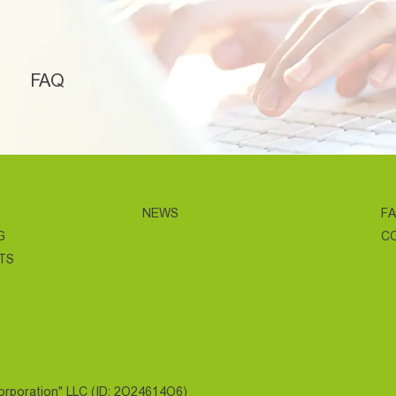
FAQ
NEWS
F
G
C
TS
Corporation" LLC (ID: 2O24614O6)