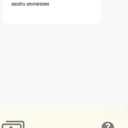
ᲧᲕᲔᲚᲐ ᲞᲠᲝᲓᲣᲥᲢᲘ