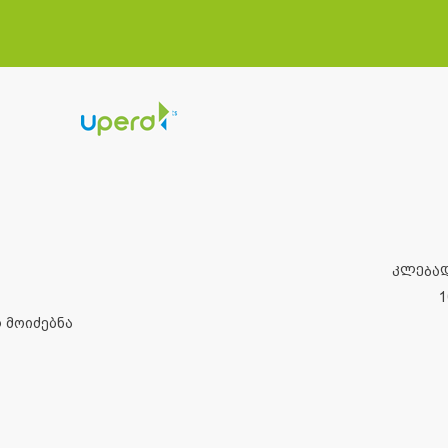
ᲙᲚᲔᲑᲐ
1
 მოიძებნა