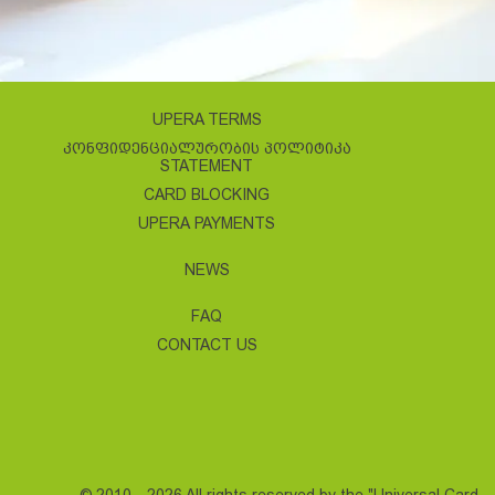
UPERA TERMS
ᲙᲝᲜᲤᲘᲓᲔᲜᲪᲘᲐᲚᲣᲠᲝᲑᲘᲡ ᲞᲝᲚᲘᲢᲘᲙᲐ
STATEMENT
CARD BLOCKING
UPERA PAYMENTS
NEWS
FAQ
CONTACT US