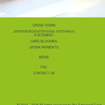
UPERA TERMS
ᲙᲝᲜᲤᲘᲓᲔᲜᲪᲘᲐᲚᲣᲠᲝᲑᲘᲡ ᲞᲝᲚᲘᲢᲘᲙᲐ
STATEMENT
CARD BLOCKING
UPERA PAYMENTS
NEWS
FAQ
CONTACT US