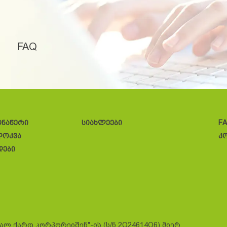
FAQ
ონაწერი
სიახლეები
F
ლოკვა
კ
დები
სალ ქარდ კორპორეიშენ"-ის (ს/ნ 2O24614O6) მიერ