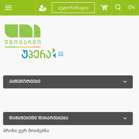
EN
ავტორიზაცია
კატეგორიები
დამატებითი დახარისხება
დამატებითი დახარისხება
პრიზი ვერ მოიძებნა