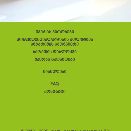
უპერას პირობები
კონფიდენციალურობის პოლიტიკა
ანგარიშის ამონაწერი
ბარათის დაბლოკვა
უპერას გადახდები
სიახლეები
FAQ
კონტაქტი