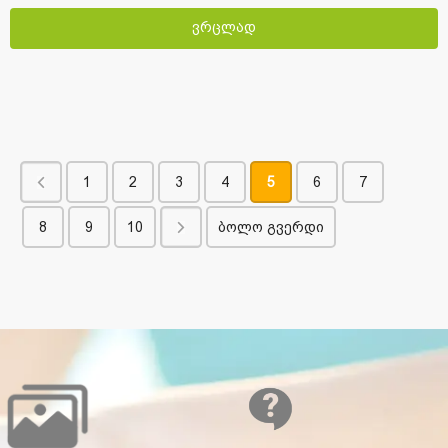
ვრცლად
1
2
3
4
5
6
7
8
9
10
ბოლო გვერდი