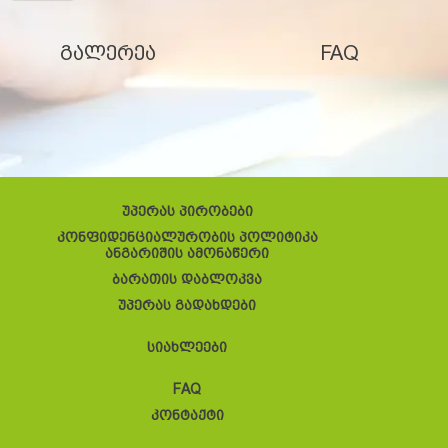
გალერეა
FAQ
უპერას პირობები
კონფიდენციალურობის პოლიტიკა
ანგარიშის ამონაწერი
ბარათის დაბლოკვა
უპერას გადახდები
სიახლეები
FAQ
კონტაქტი