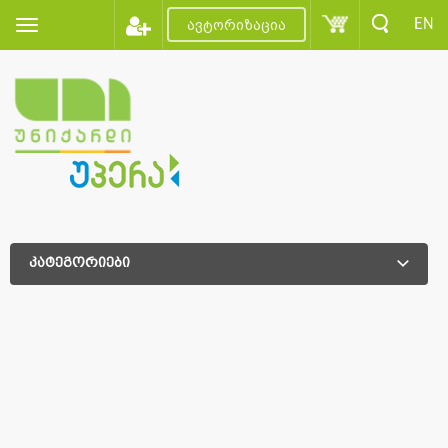
EN
ავტორიზაცია
კატეგორიები
დამატებითი დახარისხება
დამატებითი დახარისხება