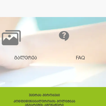
გალერეა
FAQ
უპერას პირობები
კონფიდენციალურობის პოლიტიკა
ანგარიშის ამონაწერი