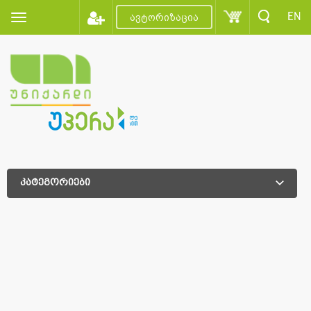
EN
ავტორიზაცია
კატეგორიები
დამატებითი დახარისხება
დამატებითი დახარისხება