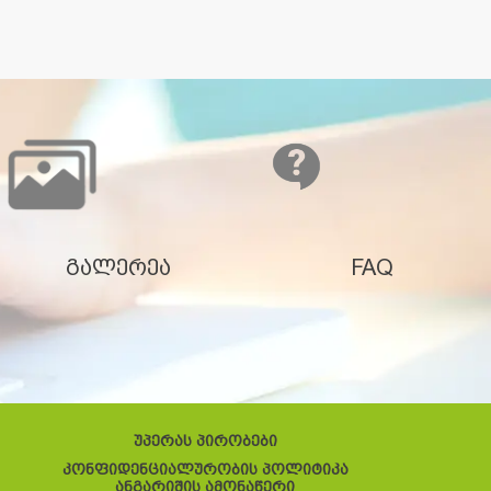
გალერეა
FAQ
უპერას პირობები
კონფიდენციალურობის პოლიტიკა
ანგარიშის ამონაწერი