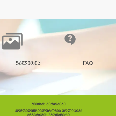
გალერეა
FAQ
უპერას პირობები
კონფიდენციალურობის პოლიტიკა
ანგარიშის ამონაწერი