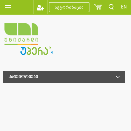
EN
ავტორიზაცია
კატეგორიები
დამატებითი დახარისხება
დამატებითი დახარისხება