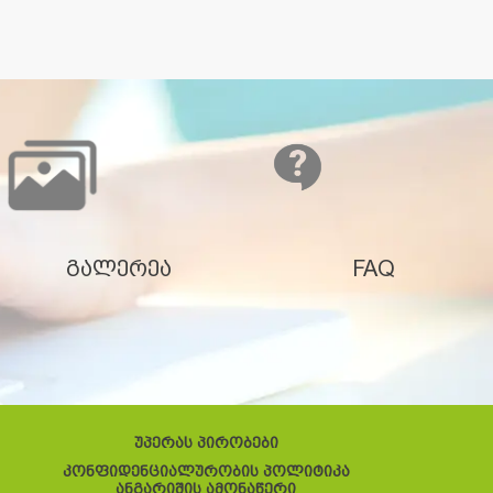
გალერეა
FAQ
უპერას პირობები
კონფიდენციალურობის პოლიტიკა
ანგარიშის ამონაწერი