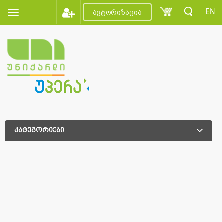
EN
ავტორიზაცია
კატეგორიები
დამატებითი დახარისხება
დამატებითი დახარისხება