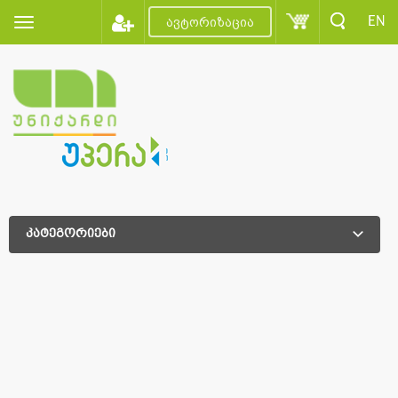
EN
ავტორიზაცია
კატეგორიები
დამატებითი დახარისხება
დამატებითი დახარისხება