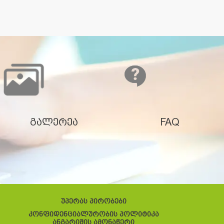
გალერეა
FAQ
უპერას პირობები
კონფიდენციალურობის პოლიტიკა
ანგარიშის ამონაწერი