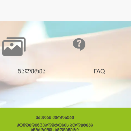
გალერეა
FAQ
უპერას პირობები
კონფიდენციალურობის პოლიტიკა
ანგარიშის ამონაწერი