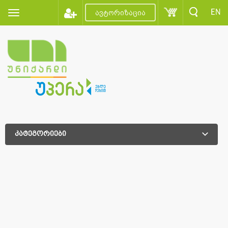
EN
ავტორიზაცია
კატეგორიები
დამატებითი დახარისხება
დამატებითი დახარისხება