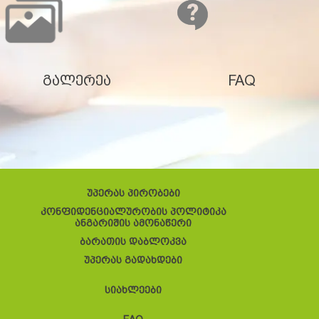
გალერეა
FAQ
უპერას პირობები
კონფიდენციალურობის პოლიტიკა
ანგარიშის ამონაწერი
ბარათის დაბლოკვა
უპერას გადახდები
სიახლეები