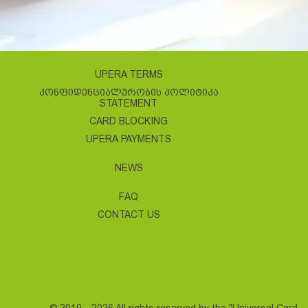
UPERA TERMS
ᲙᲝᲜᲤᲘᲓᲔᲜᲪᲘᲐᲚᲣᲠᲝᲑᲘᲡ ᲞᲝᲚᲘᲢᲘᲙᲐ
STATEMENT
CARD BLOCKING
UPERA PAYMENTS
NEWS
FAQ
CONTACT US