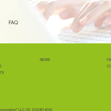
FAQ
NEWS
F
G
C
TS
Corporation" LLC (ID: 2O24614O6)