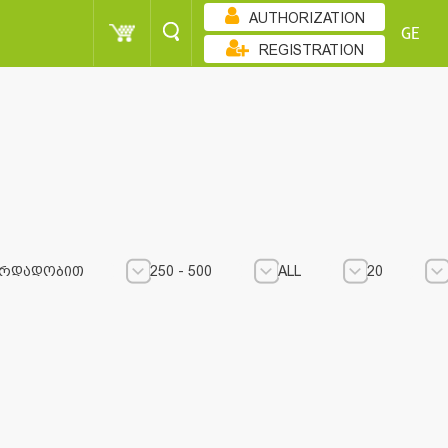
AUTHORIZATION
GE
REGISTRATION
ᲠᲓᲐᲓᲝᲑᲘᲗ
250 - 500
ALL
20
250 - 500
250 - 500
ALL