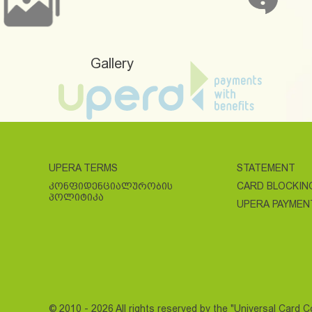
Gallery
UPERA TERMS
STATEMENT
ᲙᲝᲜᲤᲘᲓᲔᲜᲪᲘᲐᲚᲣᲠᲝᲑᲘᲡ
CARD BLOCKIN
ᲞᲝᲚᲘᲢᲘᲙᲐ
UPERA PAYMEN
© 2010 - 2026 All rights reserved by the "Universal Card 