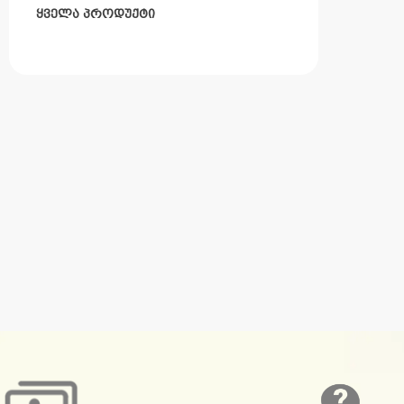
ᲧᲕᲔᲚᲐ ᲞᲠᲝᲓᲣᲥᲢᲘ