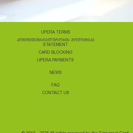
UPERA TERMS
ᲙᲝᲜᲤᲘᲓᲔᲜᲪᲘᲐᲚᲣᲠᲝᲑᲘᲡ ᲞᲝᲚᲘᲢᲘᲙᲐ
STATEMENT
CARD BLOCKING
UPERA PAYMENTS
NEWS
FAQ
CONTACT US