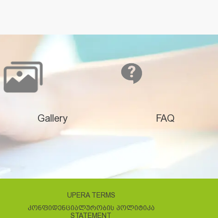
Gallery
FAQ
UPERA TERMS
ᲙᲝᲜᲤᲘᲓᲔᲜᲪᲘᲐᲚᲣᲠᲝᲑᲘᲡ ᲞᲝᲚᲘᲢᲘᲙᲐ
STATEMENT