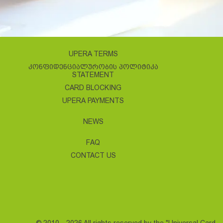
UPERA TERMS
ᲙᲝᲜᲤᲘᲓᲔᲜᲪᲘᲐᲚᲣᲠᲝᲑᲘᲡ ᲞᲝᲚᲘᲢᲘᲙᲐ
STATEMENT
CARD BLOCKING
UPERA PAYMENTS
NEWS
FAQ
CONTACT US