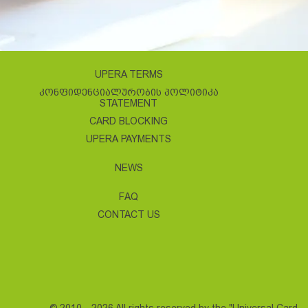
UPERA TERMS
ᲙᲝᲜᲤᲘᲓᲔᲜᲪᲘᲐᲚᲣᲠᲝᲑᲘᲡ ᲞᲝᲚᲘᲢᲘᲙᲐ
STATEMENT
CARD BLOCKING
UPERA PAYMENTS
NEWS
FAQ
CONTACT US