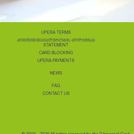
UPERA TERMS
ᲙᲝᲜᲤᲘᲓᲔᲜᲪᲘᲐᲚᲣᲠᲝᲑᲘᲡ ᲞᲝᲚᲘᲢᲘᲙᲐ
STATEMENT
CARD BLOCKING
UPERA PAYMENTS
NEWS
FAQ
CONTACT US