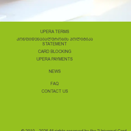
UPERA TERMS
ᲙᲝᲜᲤᲘᲓᲔᲜᲪᲘᲐᲚᲣᲠᲝᲑᲘᲡ ᲞᲝᲚᲘᲢᲘᲙᲐ
STATEMENT
CARD BLOCKING
UPERA PAYMENTS
NEWS
FAQ
CONTACT US