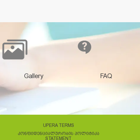
Gallery
FAQ
UPERA TERMS
ᲙᲝᲜᲤᲘᲓᲔᲜᲪᲘᲐᲚᲣᲠᲝᲑᲘᲡ ᲞᲝᲚᲘᲢᲘᲙᲐ
STATEMENT