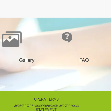
Gallery
FAQ
UPERA TERMS
ᲙᲝᲜᲤᲘᲓᲔᲜᲪᲘᲐᲚᲣᲠᲝᲑᲘᲡ ᲞᲝᲚᲘᲢᲘᲙᲐ
STATEMENT