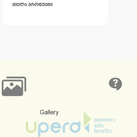
ᲧᲕᲔᲚᲐ ᲞᲠᲝᲓᲣᲥᲢᲘ
Gallery