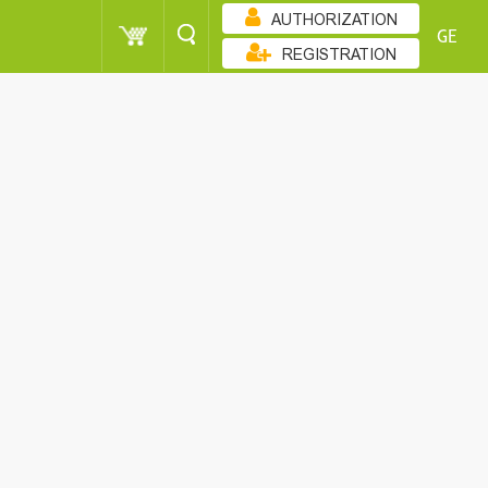
AUTHORIZATION
GE
REGISTRATION
ᲖᲠᲓᲐᲓᲝᲑᲘᲗ
POINT
WOMEN
SORT
POINT
WOMEN