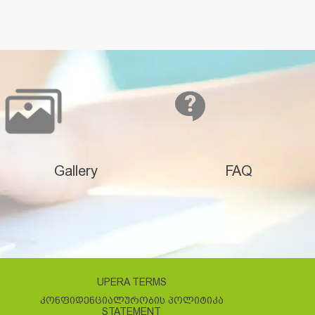
Gallery
FAQ
UPERA TERMS
ᲙᲝᲜᲤᲘᲓᲔᲜᲪᲘᲐᲚᲣᲠᲝᲑᲘᲡ ᲞᲝᲚᲘᲢᲘᲙᲐ
STATEMENT