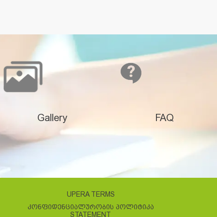
Gallery
FAQ
UPERA TERMS
ᲙᲝᲜᲤᲘᲓᲔᲜᲪᲘᲐᲚᲣᲠᲝᲑᲘᲡ ᲞᲝᲚᲘᲢᲘᲙᲐ
STATEMENT