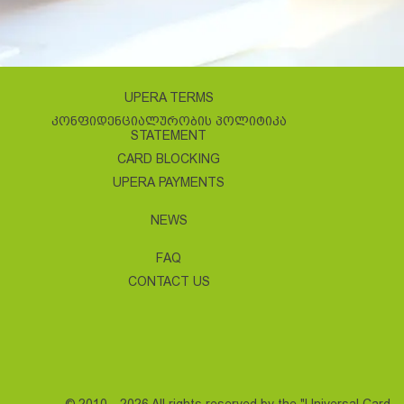
UPERA TERMS
ᲙᲝᲜᲤᲘᲓᲔᲜᲪᲘᲐᲚᲣᲠᲝᲑᲘᲡ ᲞᲝᲚᲘᲢᲘᲙᲐ
STATEMENT
CARD BLOCKING
UPERA PAYMENTS
NEWS
FAQ
CONTACT US