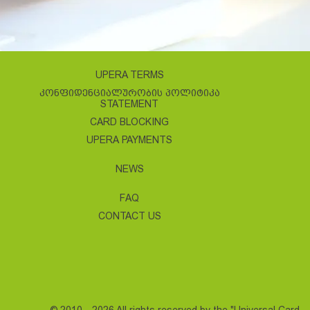
UPERA TERMS
ᲙᲝᲜᲤᲘᲓᲔᲜᲪᲘᲐᲚᲣᲠᲝᲑᲘᲡ ᲞᲝᲚᲘᲢᲘᲙᲐ
STATEMENT
CARD BLOCKING
UPERA PAYMENTS
NEWS
FAQ
CONTACT US