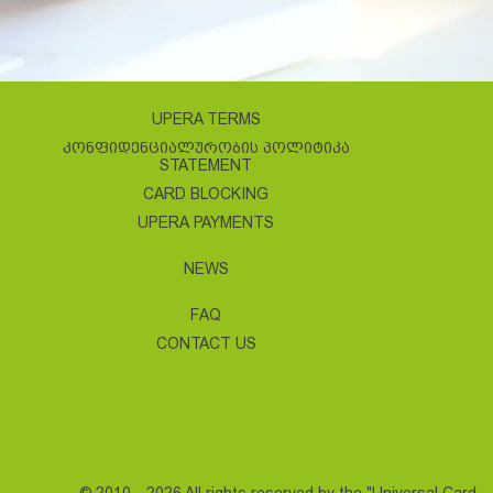
UPERA TERMS
ᲙᲝᲜᲤᲘᲓᲔᲜᲪᲘᲐᲚᲣᲠᲝᲑᲘᲡ ᲞᲝᲚᲘᲢᲘᲙᲐ
STATEMENT
CARD BLOCKING
UPERA PAYMENTS
NEWS
FAQ
CONTACT US