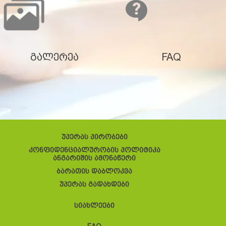
გალერეა
FAQ
უპერას პირობები
კონფიდენციალურობის პოლიტიკა
ანგარიშის ამონაწერი
ბარათის დაბლოკვა
უპერას გადახდები
სიახლეები