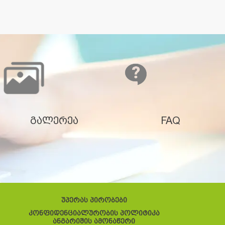
გალერეა
FAQ
უპერას პირობები
კონფიდენციალურობის პოლიტიკა
ანგარიშის ამონაწერი