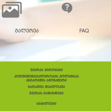
გალერეა
FAQ
უპერას პირობები
კონფიდენციალურობის პოლიტიკა
ანგარიშის ამონაწერი
ბარათის დაბლოკვა
უპერას გადახდები
სიახლეები