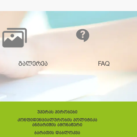
გალერეა
FAQ
უპერას პირობები
კონფიდენციალურობის პოლიტიკა
ანგარიშის ამონაწერი
ბარათის დაბლოკვა