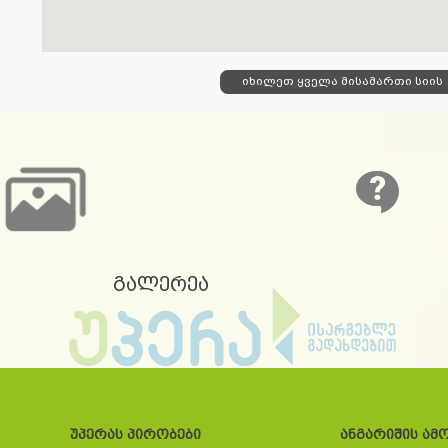
იხილე
გალერეა
უპერას პირობები
ანგარიშის ამ