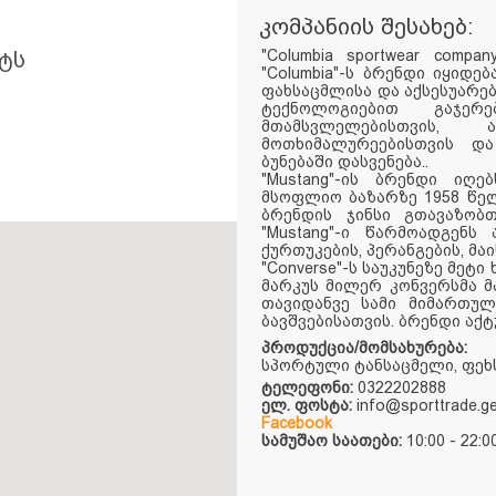
კომპანიის შესახებ:
"Columbia sportwear comp
ტს
"Columbia"-ს ბრენდი იყიდ
ფახსაცმლისა და აქსესუარები
ტექნოლოგიებით გაჯე
მთამსვლელებისთვის, ა
მოთხიმალურეებისთვის დ
ბუნებაში დასვენება..
"Mustang"-ის ბრენდი იღე
მსოფლიო ბაზარზე 1958 წელ
ბრენდის ჯინსი გთავაზობ
"Mustang"-ი წარმოადგენს
ქურთუკების, პერანგების, მა
"Converse"-ს საუკუნეზე მეტ
მარკუს მილერ კონვერსმა მ
თავიდანვე სამი მიმართულ
ბავშვებისათვის. ბრენდი აქ
პროდუქცია/მომსახურება:
სპორტული ტანსაცმელი, ფეხს
ტელეფონი:
0322202888
ელ. ფოსტა:
info@sporttrade.g
Facebook
სამუშაო საათები:
10:00 - 22:0