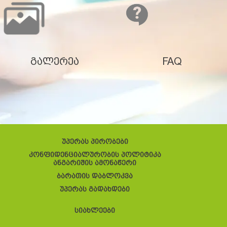
გალერეა
FAQ
უპერას პირობები
კონფიდენციალურობის პოლიტიკა
ანგარიშის ამონაწერი
ბარათის დაბლოკვა
უპერას გადახდები
სიახლეები