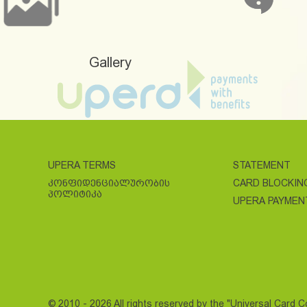
Gallery
UPERA TERMS
STATEMENT
ᲙᲝᲜᲤᲘᲓᲔᲜᲪᲘᲐᲚᲣᲠᲝᲑᲘᲡ
CARD BLOCKIN
ᲞᲝᲚᲘᲢᲘᲙᲐ
UPERA PAYMEN
© 2010 - 2026 All rights reserved by the "Universal Card 