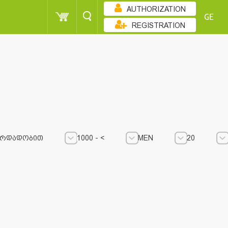
AUTHORIZATION
GE
REGISTRATION
ᲖᲠᲓᲐᲓᲝᲑᲘᲗ
1000 - <
MEN
20
1000 - <
1000 - <
MEN