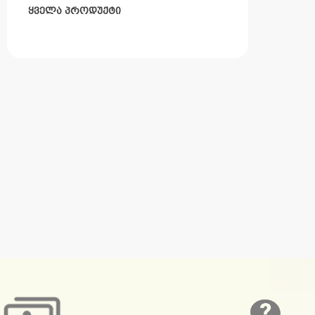
ᲧᲕᲔᲚᲐ ᲞᲠᲝᲓᲣᲥᲢᲘ