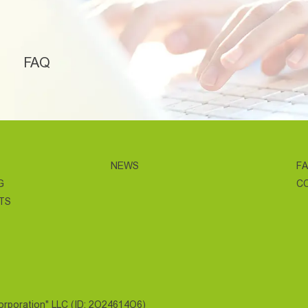
FAQ
NEWS
F
G
C
TS
Corporation" LLC (ID: 2O24614O6)