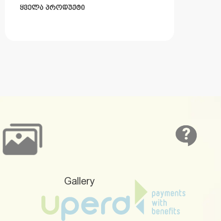
ᲧᲕᲔᲚᲐ ᲞᲠᲝᲓᲣᲥᲢᲘ
Gallery