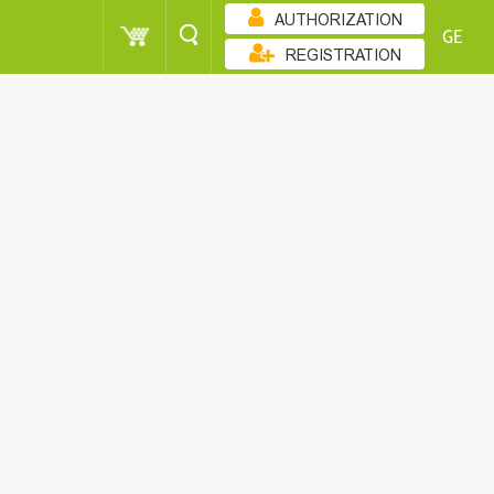
AUTHORIZATION
GE
REGISTRATION
ᲖᲠᲓᲐᲓᲝᲑᲘᲗ
1000 - <
CUSTOMER
1000 - <
1000 - <
CUSTOMER