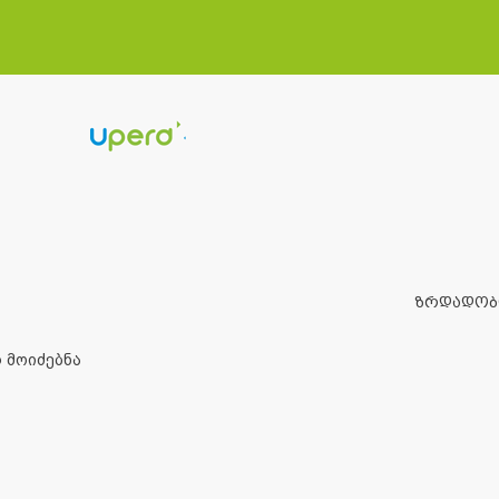
ᲖᲠᲓᲐᲓᲝᲑ
 მოიძებნა