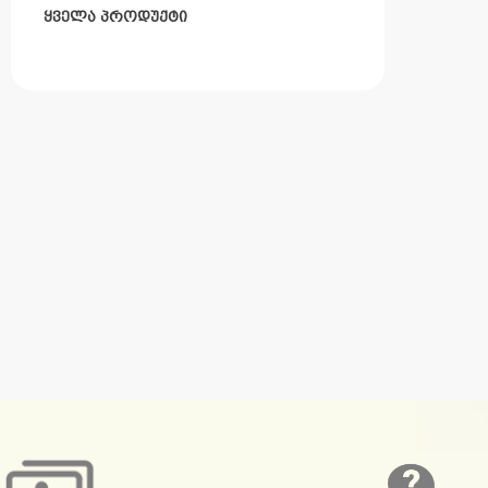
ᲧᲕᲔᲚᲐ ᲞᲠᲝᲓᲣᲥᲢᲘ