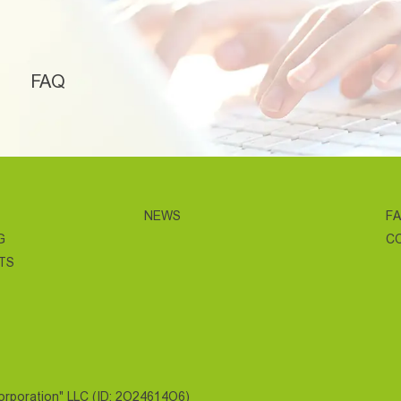
FAQ
NEWS
F
G
C
TS
Corporation" LLC (ID: 2O24614O6)