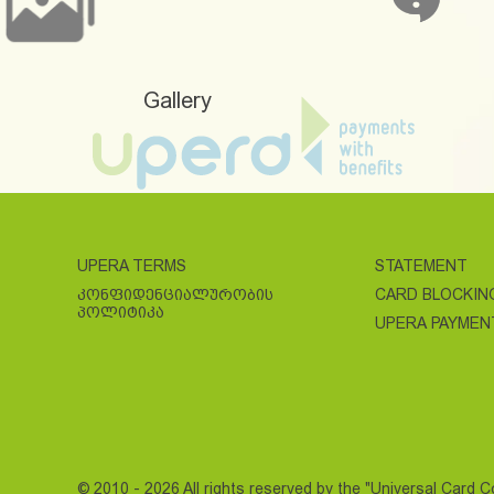
Gallery
UPERA TERMS
STATEMENT
ᲙᲝᲜᲤᲘᲓᲔᲜᲪᲘᲐᲚᲣᲠᲝᲑᲘᲡ
CARD BLOCKIN
ᲞᲝᲚᲘᲢᲘᲙᲐ
UPERA PAYMEN
© 2010 - 2026 All rights reserved by the "Universal Card 