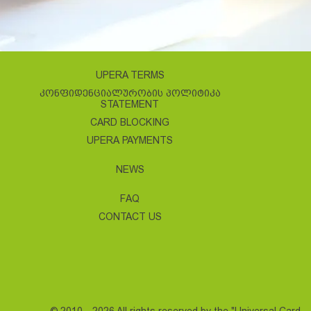
UPERA TERMS
ᲙᲝᲜᲤᲘᲓᲔᲜᲪᲘᲐᲚᲣᲠᲝᲑᲘᲡ ᲞᲝᲚᲘᲢᲘᲙᲐ
STATEMENT
CARD BLOCKING
UPERA PAYMENTS
NEWS
FAQ
CONTACT US