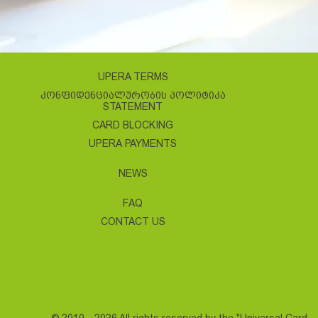
UPERA TERMS
ᲙᲝᲜᲤᲘᲓᲔᲜᲪᲘᲐᲚᲣᲠᲝᲑᲘᲡ ᲞᲝᲚᲘᲢᲘᲙᲐ
STATEMENT
CARD BLOCKING
UPERA PAYMENTS
NEWS
FAQ
CONTACT US